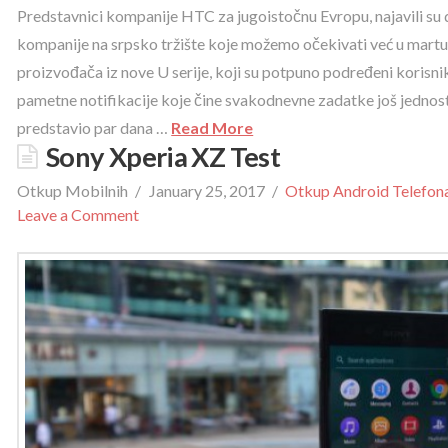
Predstavnici kompanije HTC za jugoistočnu Evropu, najavili su 
kompanije na srpsko tržište koje možemo očekivati već u martu
proizvođača iz nove U serije, koji su potpuno podređeni korisniku
pametne notifikacije koje čine svakodnevne zadatke još jednos
predstavio par dana …
Read More
Sony Xperia XZ Test
Otkup Mobilnih
January 25, 2017
Otkup Android Telefon
Leave a Comment