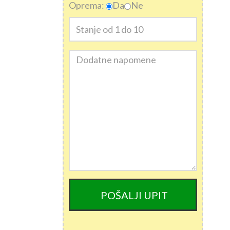
Oprema:
Da
Ne