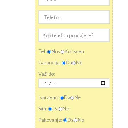
Tel:
Nov
Koriscen
Garancija:
Da
Ne
Važi do:
Ispravan:
Da
Ne
Sim:
Da
Ne
Pakovanje:
Da
Ne