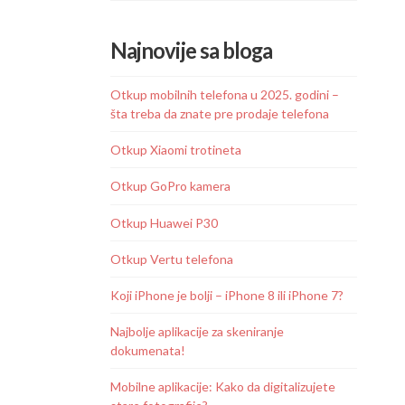
Najnovije sa bloga
Otkup mobilnih telefona u 2025. godini –
šta treba da znate pre prodaje telefona
Otkup Xiaomi trotineta
Otkup GoPro kamera
Otkup Huawei P30
Otkup Vertu telefona
Koji iPhone je bolji – iPhone 8 ili iPhone 7?
Najbolje aplikacije za skeniranje
dokumenata!
Mobilne aplikacije: Kako da digitalizujete