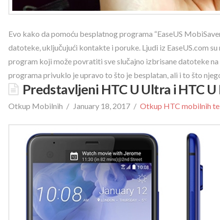
Evo kako da pomoću besplatnog programa “EaseUS MobiSaver fo
datoteke, uključujući kontakte i poruke. Ljudi iz EaseUS.com su
program koji može povratiti sve slučajno izbrisane datoteke na
programa privuklo je upravo to što je besplatan, ali i to što nje
Predstavljeni HTC U Ultra i HTC U 
Otkup Mobilnih
January 18, 2017
Otkup HTC mobilnih te