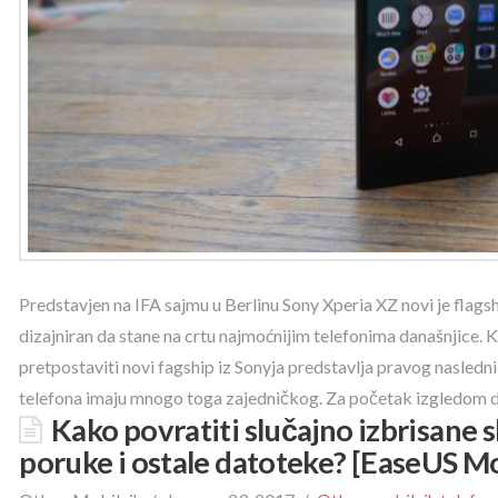
Predstavjen na IFA sajmu u Berlinu Sony Xperia XZ novi je fla
dizajniran da stane na crtu najmoćnijim telefonima današnjice. 
pretpostaviti novi fagship iz Sonyja predstavlja pravog nasledn
telefona imaju mnogo toga zajedničkog. Za početak izgledom 
Kako povratiti slučajno izbrisane s
poruke i ostale datoteke? [EaseUS M