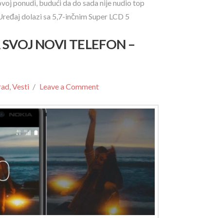
oj ponudi, budući da do sada nije nudio top
ređaj dolazi sa 5,7-inčnim Super LCD 5
SVOJ NOVI TELEFON –
rad
,
Vesti
Leave a Comment