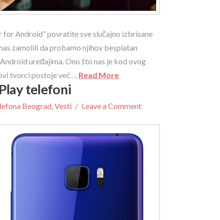
r Android” povratite sve slučajno izbrisane
 nas zamolili da probamo njihov besplatan
 Android uređajima. Ono što nas je kod ovog
govi tvorci postoje već …
Read More
Play telefoni
lefona Beograd
,
Vesti
Leave a Comment