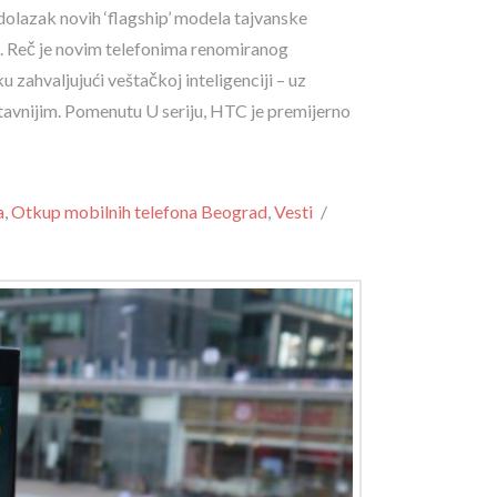
dolazak novih ‘flagship’ modela tajvanske
. Reč je novim telefonima renomiranog
 zahvaljujući veštačkoj inteligenciji – uz
tavnijim. Pomenutu U seriju, HTC je premijerno
a
,
Otkup mobilnih telefona Beograd
,
Vesti