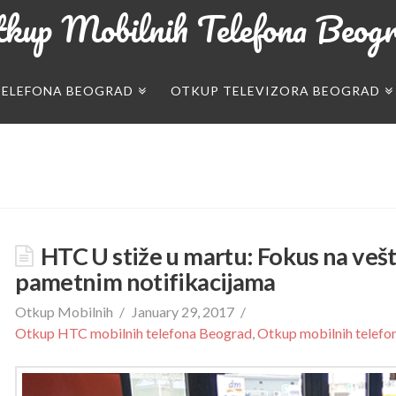
kup Mobilnih Telefona Beog
TELEFONA BEOGRAD
OTKUP TELEVIZORA BEOGRAD
HTC U stiže u martu: Fokus na vešta
pametnim notifikacijama
Otkup Mobilnih
January 29, 2017
Otkup HTC mobilnih telefona Beograd
,
Otkup mobilnih telefo