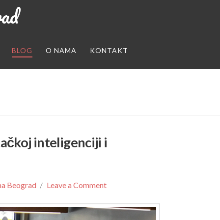
rad
BLOG
O NAMA
KONTAKT
čkoj inteligenciji i
na Beograd
Leave a Comment