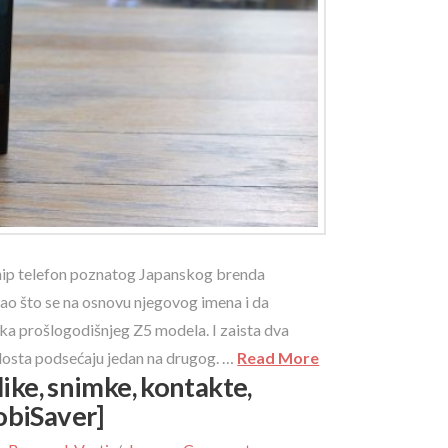
gship telefon poznatog Japanskog brenda
Kao što se na osnovu njegovog imena i da
ika prošlogodišnjeg Z5 modela. I zaista dva
dosta podsećaju jedan na drugog. …
Read More
like, snimke, kontakte,
obiSaver]