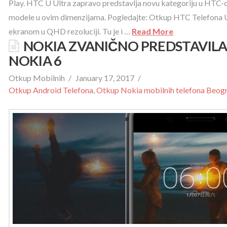
Play. HTC U Ultra zapravo predstavlja novu kategoriju u HTC-ov
modele u ovim dimenzijama. Pogledajte: Otkup HTC Telefona U
ekranom u QHD rezoluciji. Tu je i …
Read More
NOKIA ZVANIČNO PREDSTAVILA 
NOKIA 6
Otkup Mobilnih
January 17, 2017
Otkup Android Telefona
,
Otkup Nokia mobilnih telefona Beog