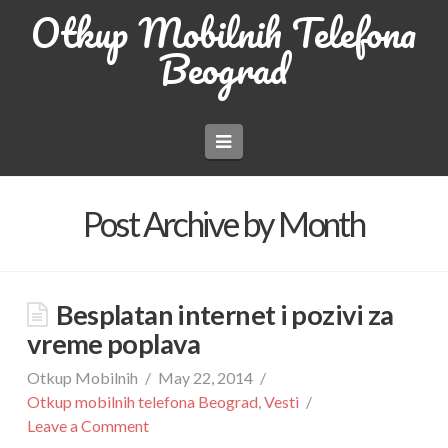
Otkup Mobilnih Telefona
Beograd
Navigation
Post Archive by Month
Besplatan internet i pozivi za
vreme poplava
Otkup Mobilnih
May 22, 2014
Otkup mobilnih telefona Beograd
,
Vesti
Leave a Comment