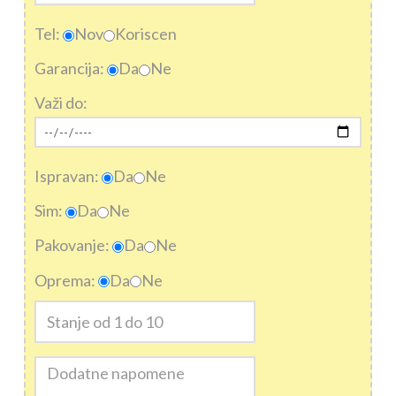
Tel:
Nov
Koriscen
Garancija:
Da
Ne
Važi do:
Ispravan:
Da
Ne
Sim:
Da
Ne
Pakovanje:
Da
Ne
Oprema:
Da
Ne