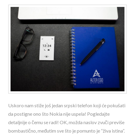
Uskoro nam stiže još jedan srpski telefon koji će pokušati
da postigne ono što Nokia nije uspela! Pogledajte
detaljnije o čemu se radi! OK, možda naslov zvuči previše
bombastično, međutim sve što je pomunto je “živa istina”.