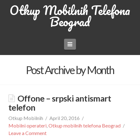
Otkup Mobilnih Telefona
Beograd
Navigation
Post Archive by Month
Offone – srpski antismart
telefon
Otkup Mobilnih
April 20, 2016
Mobilni operateri
,
Otkup mobilnih telefona Beograd
Leave a Comment