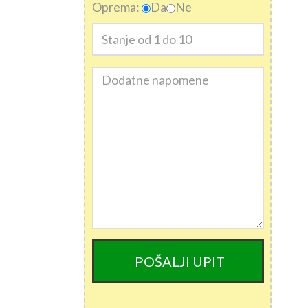
Oprema:
Da
Ne