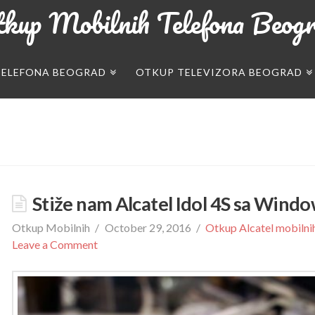
kup Mobilnih Telefona Beog
TELEFONA BEOGRAD
OTKUP TELEVIZORA BEOGRAD
Stiže nam Alcatel Idol 4S sa Wind
Otkup Mobilnih
October 29, 2016
Otkup Alcatel mobilni
Leave a Comment