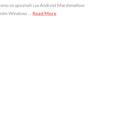
ć smo se upoznali i sa Android Marshmallow
liranim Windows …
Read More