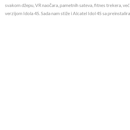
svakom džepu, VR naočara, pametnih sateva, fitnes trekera, ve
verzijom Idola 4S. Sada nam stiže i Alcatel Idol 4S sa preinsta