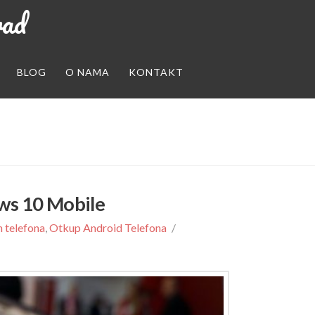
rad
BLOG
O NAMA
KONTAKT
ows 10 Mobile
h telefona
,
Otkup Android Telefona