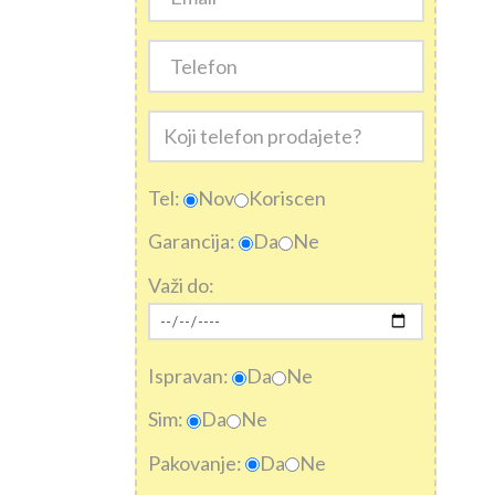
Tel:
Nov
Koriscen
Garancija:
Da
Ne
Važi do:
Ispravan:
Da
Ne
Sim:
Da
Ne
Pakovanje:
Da
Ne