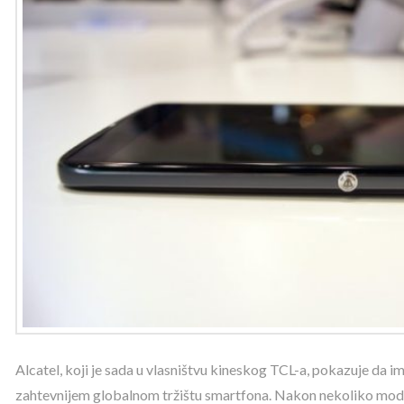
Alcatel, koji je sada u vlasništvu kineskog TCL-a, pokazuje da i
zahtevnijem globalnom tržištu smartfona. Nakon nekoliko model