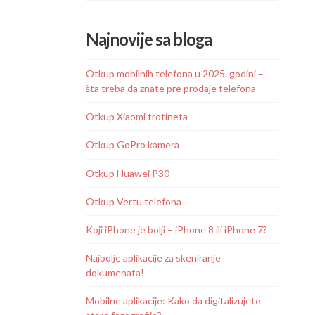
Najnovije sa bloga
Otkup mobilnih telefona u 2025. godini –
šta treba da znate pre prodaje telefona
Otkup Xiaomi trotineta
Otkup GoPro kamera
Otkup Huawei P30
Otkup Vertu telefona
Koji iPhone je bolji – iPhone 8 ili iPhone 7?
Najbolje aplikacije za skeniranje
dokumenata!
Mobilne aplikacije: Kako da digitalizujete