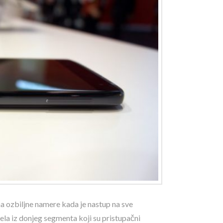
ma ozbiljne namere kada je nastup na sve
a iz donjeg segmenta koji su pristupačni