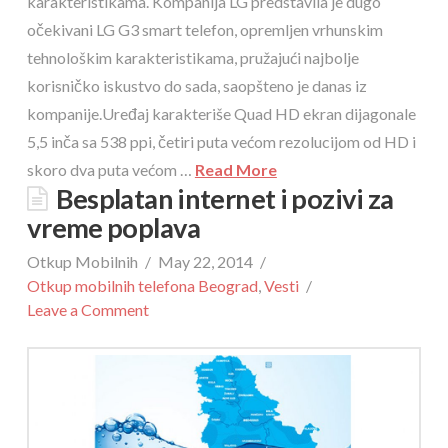
karakteristikama. Kompanija LG predstavila je dugo
očekivani LG G3 smart telefon, opremljen vrhunskim
tehnološkim karakteristikama, pružajući najbolje
korisničko iskustvo do sada, saopšteno je danas iz
kompanije.Uređaj karakteriše Quad HD ekran dijagonale
5,5 inča sa 538 ppi, četiri puta većom rezolucijom od HD i
skoro dva puta većom …
Read More
Besplatan internet i pozivi za
vreme poplava
Otkup Mobilnih
May 22, 2014
Otkup mobilnih telefona Beograd
,
Vesti
Leave a Comment