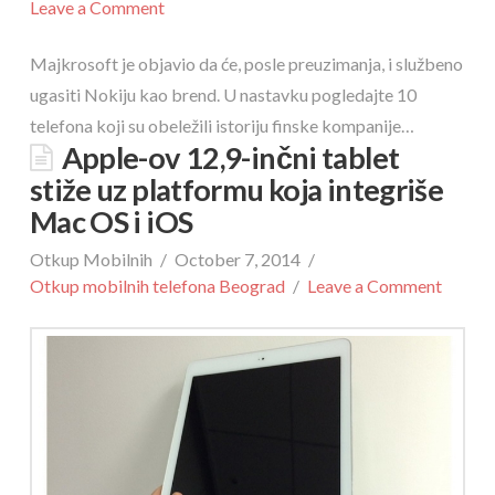
Leave a Comment
Majkrosoft je objavio da će, posle preuzimanja, i službeno
ugasiti Nokiju kao brend. U nastavku pogledajte 10
telefona koji su obeležili istoriju finske kompanije…
Apple-ov 12,9-inčni tablet
stiže uz platformu koja integriše
Mac OS i iOS
Otkup Mobilnih
October 7, 2014
Otkup mobilnih telefona Beograd
Leave a Comment