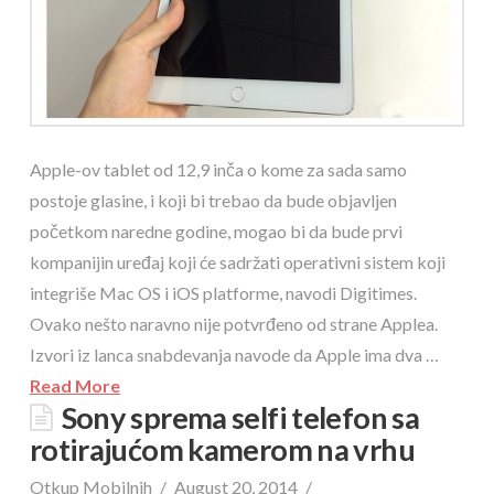
Apple-ov tablet od 12,9 inča o kome za sada samo
postoje glasine, i koji bi trebao da bude objavljen
početkom naredne godine, mogao bi da bude prvi
kompanijin uređaj koji će sadržati operativni sistem koji
integriše Mac OS i iOS platforme, navodi Digitimes.
Ovako nešto naravno nije potvrđeno od strane Applea.
Izvori iz lanca snabdevanja navode da Apple ima dva …
Read More
Sony sprema selfi telefon sa
rotirajućom kamerom na vrhu
Otkup Mobilnih
August 20, 2014