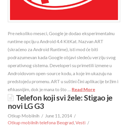
Pre nekoliko meseci, Google je dodao eksperimentalnu
runtime opciju u Android 4.4 KitKat. Nazvan ART
(skraćeno za Android Runtime), isti mod će biti
podrazumevan kada Google objavi sledeću verziju svog
operativnog sistema. Developeri su primetili izmene u
Androidovom open-source kodu, a koje im ukazuju na
predstojeću promenu. ART u suštini čini aplikacije bržim i
efikasnijim, dok je mana to što …
Read More
Telefon koji svi žele: Stigao je
novi LG G3
Otkup Mobilnih
June 11, 2014
Otkup mobilnih telefona Beograd
,
Vesti