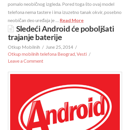
pomalo neobičnog izgleda. Pored toga što ovaj model
telefona nema tastere i ima izuzetno tanak okvir, posebno
neobičan deo uređaja je …
Read More
Sledeći Android će poboljšati
trajanje baterije
Otkup Mobilnih
June 25, 2014
Otkup mobilnih telefona Beograd
,
Vesti
Leave a Comment