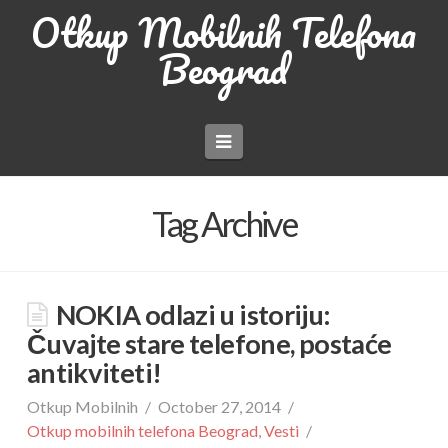
Otkup Mobilnih Telefona
Beograd
Navigation
Tag Archive
NOKIA odlazi u istoriju:
Čuvajte stare telefone, postaće
antikviteti!
Otkup Mobilnih
October 27, 2014
Otkup mobilnih telefona Beograd
,
Vesti