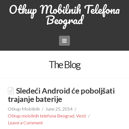
Otkup Mobilnih Telefona
Beograd
Navigation
The Blog
Sledeći Android će poboljšati
trajanje baterije
Otkup Mobilnih
June 25, 2014
Otkup mobilnih telefona Beograd
,
Vesti
Leave a Comment