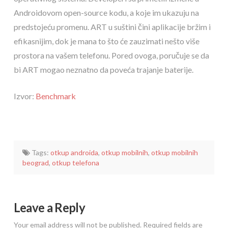
Androidovom open-source kodu, a koje im ukazuju na
predstojeću promenu. ART u suštini čini aplikacije bržim i
efikasnijim, dok je mana to što će zauzimati nešto više
prostora na vašem telefonu. Pored ovoga, poručuje se da
bi ART mogao neznatno da poveća trajanje baterije.
Izvor:
Benchmark
Tags:
otkup androida
,
otkup mobilnih
,
otkup mobilnih
beograd
,
otkup telefona
Leave a Reply
Your email address will not be published.
Required fields are