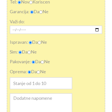
Tel:
Nov
Koriscen
Garancija:
Da
Ne
Važi do:
Ispravan:
Da
Ne
Sim:
Da
Ne
Pakovanje:
Da
Ne
Oprema:
Da
Ne